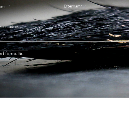
Efternamn:
amn:
-postadress:
d formulär...