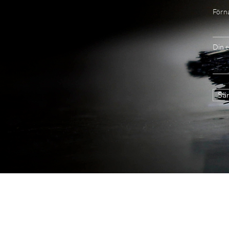
Förn
Din e
Sän