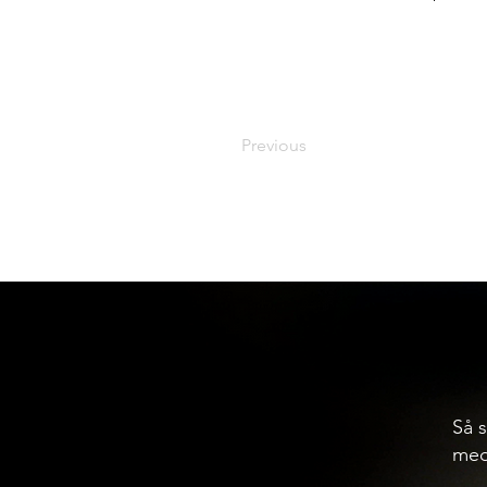
Previous
Så s
med