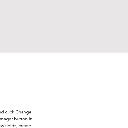
and click Change 
anager button in 
 fields, create 