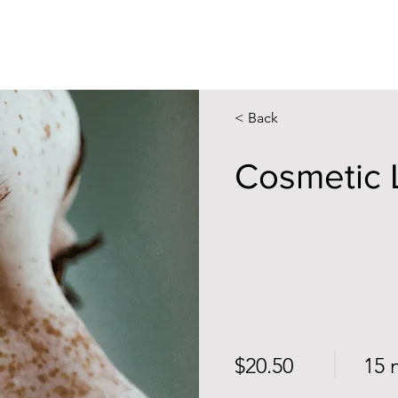
< Back
Cosmetic 
$20.50
15 