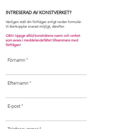
INTRESERAD AV KONSTVERKET?
Vänligen ställ din förfrågan enligt nedan formulär.
Vi återkopplar snarast möjligt, därefter. ​
OBS! Uppge alltid konstnärens namn och verket
som avses i m
eddelandefältet tillsammans med
förfrågan!
Förnamn
Efternamn
E-post