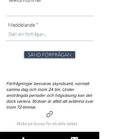
Telefonnummer
Meddelande
SÄND FÖRFRÅGAN
Förfrågningar besvaras skyndsamt, normalt
samma dag och inom 24 tim. Under
ansträngda perioder och högsäsong kan det
dock variera. Strävan är alltid att avlämna svar
inom 72-timmar.
Klicka på ikonen för att dela verket.