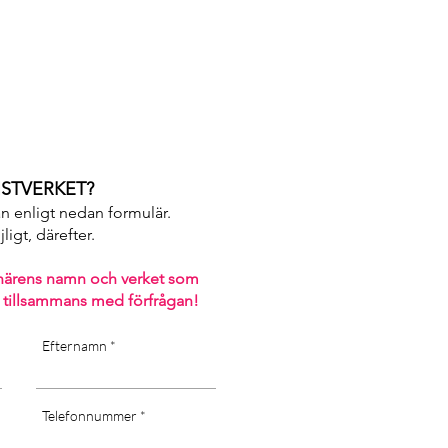
y of the art]
STVERKET?
an enligt nedan formulär.
igt, därefter. ​
närens namn och verket som
 tillsammans med förfrågan!
Efternamn
Telefonnummer