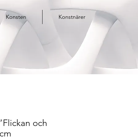
Konsten
Konstnärer
”Flickan och
0cm