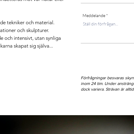
Meddelande
e tekniker och material.
lationer och skulpturer.
e och intensivt, utan synliga
arna skapat sig själva...
Förfrågningar besvaras sky
inom 24 tim. Under ansträn
dock variera. Strävan är allt