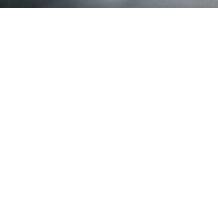
CONTACT
+46 736 25 12 20
INFO [at] KABUSAARTINMOTION [dot] SE