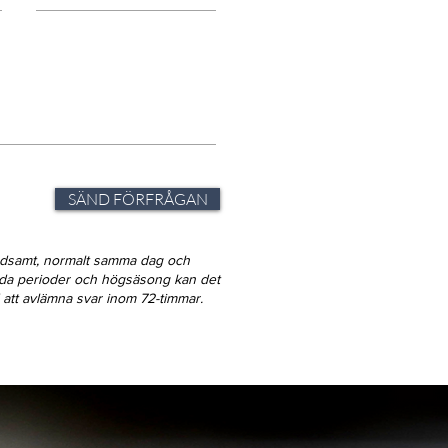
SÄND FÖRFRÅGAN
ndsamt, normalt samma dag och
gda perioder och högsäsong kan det
id att avlämna svar inom 72-timmar.