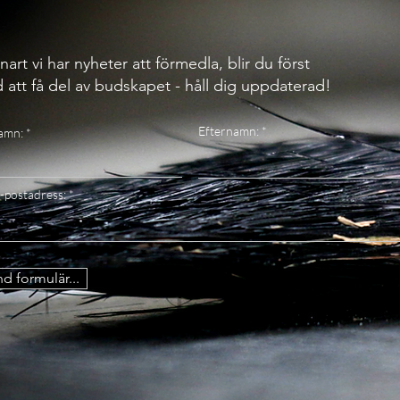
nart vi har nyheter att förmedla, blir du först
 att få del av budskapet - håll dig uppdaterad!
Efternamn:
amn:
-postadress:
d formulär...