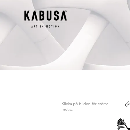
Klicka på bilden för större
motiv...