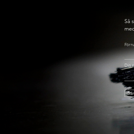
Så s
med
Förn
Din e
Sän