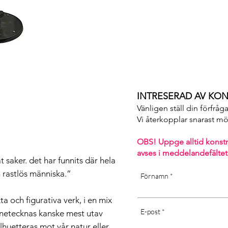
sunlight may affect the qualit
INTRESERAD AV KON
Vänligen ställ din förfråg
Vi återkopplar snarast möjl
OBS! Uppge alltid konst
avses i m
eddelandefältet
t saker. det har funnits där hela
n rastlös människa.”
Förnamn
ta och figurativa verk, i en mix
E-post
netecknas kanske mest utav
ilhuetteras mot vår natur eller