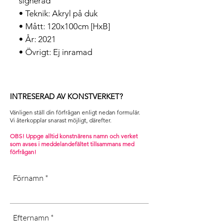
signerad
• Teknik: Akryl på duk
• Mått: 120x100cm [HxB]
• År: 2021
• Övrigt: Ej inramad
INTRESERAD AV KONSTVERKET?
Vänligen ställ din förfrågan enligt nedan formulär.
Vi återkopplar snarast möjligt, därefter. ​
OBS! Uppge alltid konstnärens namn och verket
som avses i m
eddelandefältet tillsammans med
förfrågan!
Förnamn
Efternamn