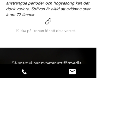
ansträngda perioder och högsäsong kan det
dock variera. Strävan är alltid att avlämna svar
inom 72-timmar.
Klicka på ikonen för att dela verket.
Så snart vi har nyheter att förmedla,
blir du först med att få del av
budskapet - håll dig uppdaterad!
Förnamn:
Efternamn:
Din e-postadress: