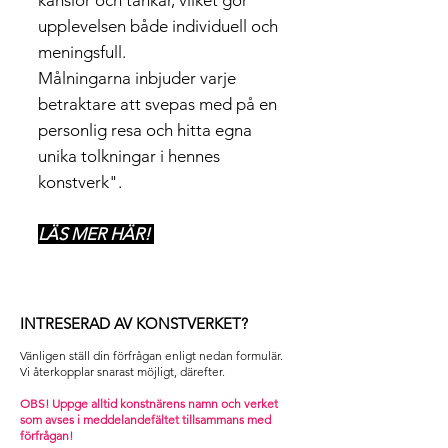
känslor och tankar, vilket gör
upplevelsen både individuell och
meningsfull.
Målningarna inbjuder varje
betraktare att svepas med på en
personlig resa och hitta egna
unika tolkningar i hennes
konstverk".
LÄS MER HÄR!
INTRESERAD AV KONSTVERKET?
Vänligen ställ din förfrågan enligt nedan formulär.
Vi återkopplar snarast möjligt, därefter. ​
OBS! Uppge alltid konstnärens namn och verket
som avses i m
eddelandefältet tillsammans med
förfrågan!