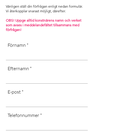
.
taxes or customs fees are subject to
Vänligen ställ din förfrågan enligt nedan formulär.
[Dust dry only, don’t use water or
the recipient.
Vi återkopplar snarast möjligt, därefter. ​
chemicals, long-term exposure in
Contact us and we will help you with
cold or wet areas, as well as direct
OBS! Uppge alltid konstnärens namn och verket
your request]
som avses i m
eddelandefältet tillsammans med
sunlight may affect the quality of the
förfrågan!
art]
Förnamn
Efternamn
E-post
Telefonnummer