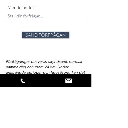
Meddelande
SÄND FÖRFRÅGAN
Förfrågningar besvaras skyndsamt, normalt
samma dag och inom 24 tim. Under
ansträngda perioder och högsäsong kan det
dock variera. Strävan är alltid att avlämna svar
inom 72-timmar.
Klicka på ikonen för att dela verket.