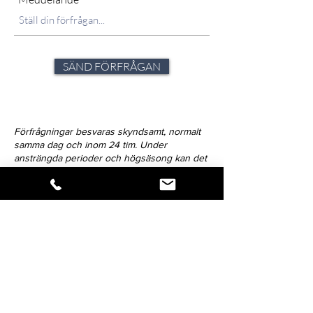
SÄND FÖRFRÅGAN
Förfrågningar besvaras skyndsamt, normalt
samma dag och inom 24 tim. Under
ansträngda perioder och högsäsong kan det
dock variera. Strävan är alltid att avlämna svar
inom 72-timmar.
Klicka på ikonen för att dela verket.
Så snart vi har nyheter att förmedla,
blir du först med att få del av