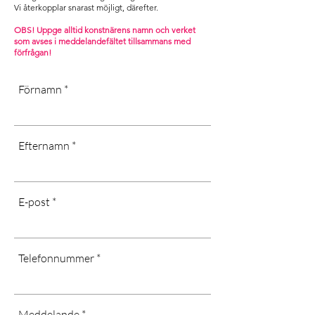
[Dust dry only, don’t use water or
the recipient.
Vi återkopplar snarast möjligt, därefter. ​
chemicals, long-term exposure in
Contact us and we will help you with
cold or wet areas, as well as direct
OBS! Uppge alltid konstnärens namn och verket
your request]
som avses i m
eddelandefältet tillsammans med
sunlight may affect the quality of the
förfrågan!
art]
Förnamn
Efternamn
E-post
Telefonnummer
Meddelande