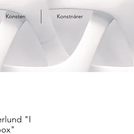
Konsten
Konstnärer
rlund "I
 box"