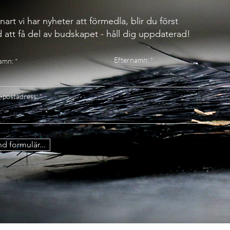
nart vi har nyheter att förmedla, blir du först
 att få del av budskapet - håll dig uppdaterad!
Efternamn:
amn:
-postadress:
d formulär...