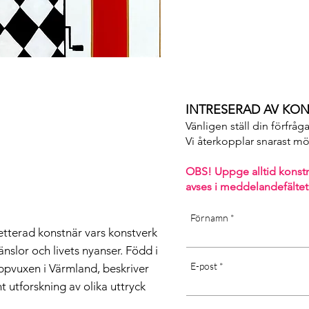
[Dust dry only, don’t use wa
term exposure in cold or wet 
sunlight may affect the quali
INTRESERAD AV KON
Vänligen ställ din förfråg
Vi återkopplar snarast möjl
OBS! Uppge alltid konst
avses i m
eddelandefältet
Förnamn
tterad konstnär vars konstverk
änslor och livets nyanser. Född i
E-post
pvuxen i Värmland, beskriver
t utforskning av olika uttryck