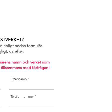
ter or chemicals, long-
areas, as well as direct
ty of the canvas]
STVERKET?
an enligt nedan formulär.
igt, därefter. ​
närens namn och verket som
 tillsammans med förfrågan!
Efternamn
Telefonnummer