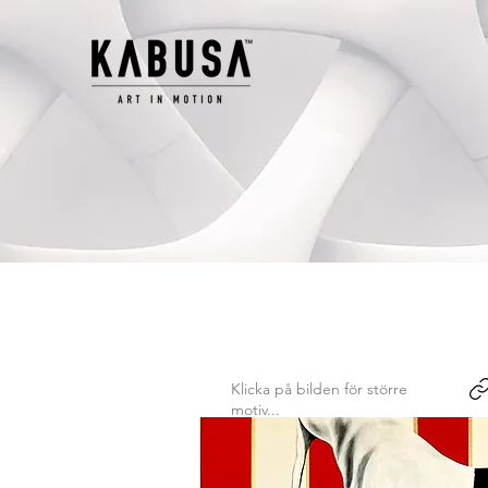
Klicka på bilden för större
motiv...