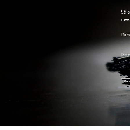
Så s
med
Förn
Din e
Sän