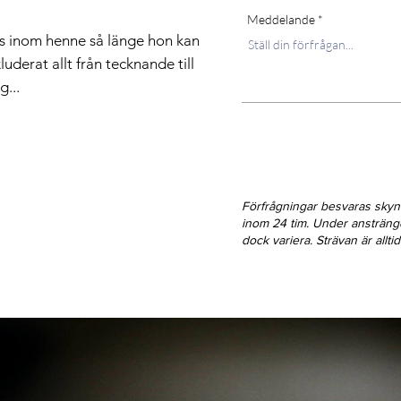
Meddelande
its inom henne så länge hon kan
uderat allt från tecknande till
g...
Förfrågningar besvaras sky
inom 24 tim. Under ansträn
dock variera. Strävan är allt