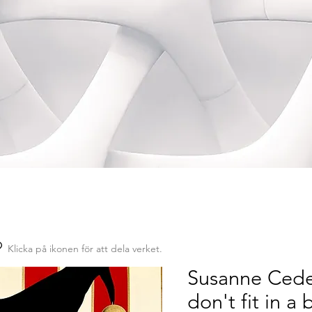
Klicka på ikonen för att dela verket.
Susanne Cede
don't fit in a