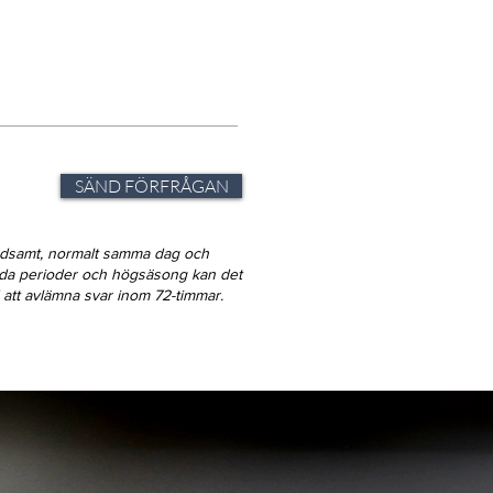
SÄND FÖRFRÅGAN
ndsamt, normalt samma dag och
gda perioder och högsäsong kan det
id att avlämna svar inom 72-timmar.