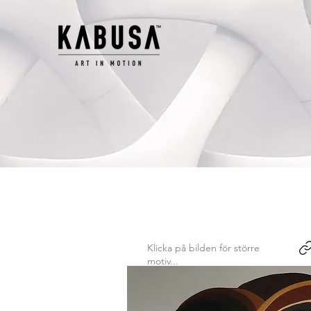
Klicka på bilden för större
motiv...