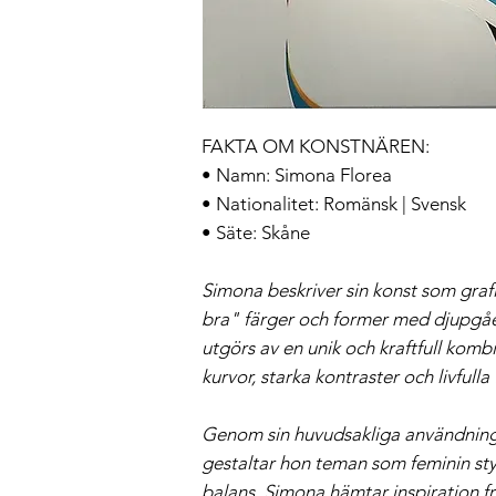
FAKTA OM KONSTNÄREN:
• Namn: Simona Florea
• Nationalitet: Romänsk | Svensk
• Säte: Skåne
Simona beskriver sin konst som gra
bra" färger och former med djupgå
utgörs av en unik och kraftfull kombi
kurvor, starka kontraster och livfulla 
Genom sin huvudsakliga användning 
gestaltar hon teman som feminin sty
balans. Simona hämtar inspiration f