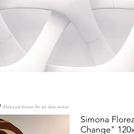
Klicka på ikonen för att dela verket.
Simona Flore
Change" 120