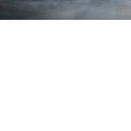
CONTACT
+46 736 25 12 20
INFO [at] KABUSAARTINMOTION [dot] SE