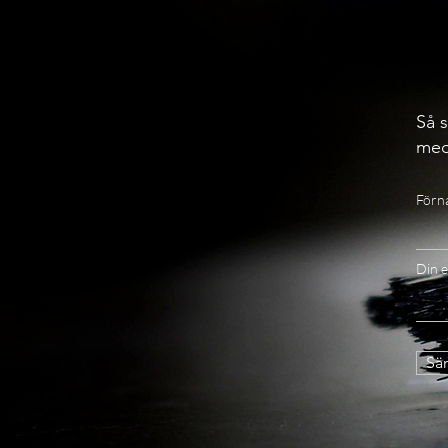
Så s
med
Förn
Din e
Sän