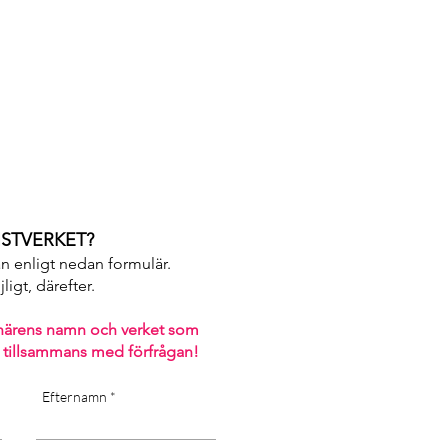
y of the art]
STVERKET?
an enligt nedan formulär.
igt, därefter. ​
närens namn och verket som
 tillsammans med förfrågan!
Efternamn