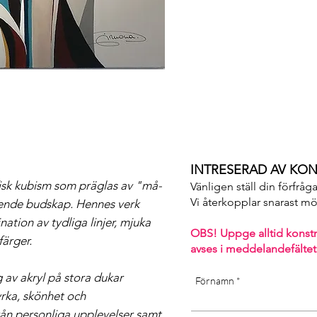
sunlight may affect the qualit
INTRESERAD AV KON
fisk kubism som präglas av "må-
Vänligen ställ din förfråg
Vi återkopplar snarast möjl
ende budskap. Hennes verk
nation av tydliga linjer, mjuka
OBS! Uppge alltid konst
färger.
avses i m
eddelandefältet
av akryl på stora dukar
Förnamn
rka, skönhet och
rån personliga upplevelser samt