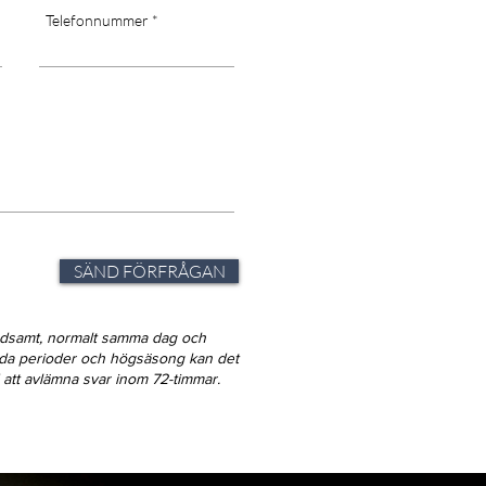
Telefonnummer
SÄND FÖRFRÅGAN
ndsamt, normalt samma dag och
gda perioder och högsäsong kan det
id att avlämna svar inom 72-timmar.