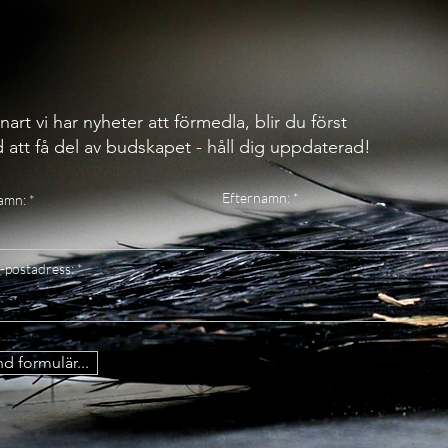
nart vi har nyheter att förmedla, blir du först
 att få del av budskapet - håll dig uppdaterad!
Efternamn:
amn:
-postadress:
d formulär...