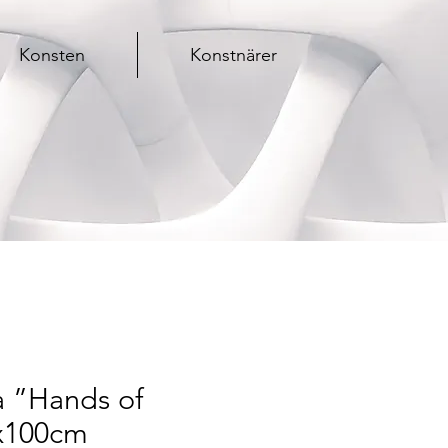
Konsten
Konstnärer
a ”Hands of
x100cm