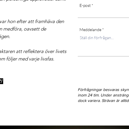
E-post
ävar hon efter att framhäva den
an medföra, oavsett de
Meddelande
ägen.
taren att reflektera över livets
m följer med varje livsfas.
R!
Förfrågningar besvaras sky
inom 24 tim. Under ansträn
dock variera. Strävan är allt