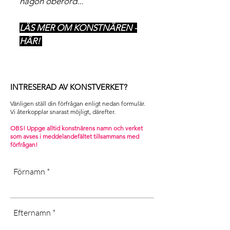
någon oberörd...
LÄS MER OM KONSTNÄREN -
HÄR!
INTRESERAD AV KONSTVERKET?
Vänligen ställ din förfrågan enligt nedan formulär.
Vi återkopplar snarast möjligt, därefter. ​
OBS! Uppge alltid konstnärens namn och verket
som avses i m
eddelandefältet tillsammans med
förfrågan!
Förnamn
Efternamn