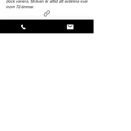
dock variera. Strävan är alltid att avlämna svar
inom 72-timmar.
Klicka på ikonen för att dela verket.
Så snart vi har nyheter att förmedla,
blir du först med att få del av
budskapet - håll dig uppdaterad!
Förnamn:
Efternamn:
Din e-postadress: