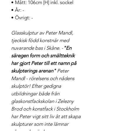
• Mått: 106cm [H] inkl. sockel
• År: -
• Övrigt: -
Glasskulptur av Peter Mandl,
tjeckisk född konstnär med
nuvarande bas i Skåne. -
"En
säregen form och smältteknik
har gjort Peter till ett namn på
skulpterings arenan"
Peter
Mandl - rörelsens och nådens
skulptör! Efter gedigna
utbildningar både från
glaskonstfackskolan i Zelezny
Brod och konstfack i Stockholm
har Peter vigt sitt liv åt att skapa
skulpturer som inte lämnar