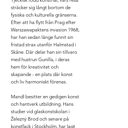
Tjeckisk född konstnär, vars resa
sträcker sig långt bortom de
fysiska och kulturella gränserna.
Efter att ha flytt från Prag efter
Warszawapaktens invasion 1968,
har han sedan länge funnit sin
fristad strax utanför Halmstad i
Skåne. Där delar han sin tillvaro
med hustrun Gunilla, i deras
hem för kreativitet och
skapande - en plats där konst
och liv harmoniskt förenas.
Mandl besitter en gedigen konst
och hantverk utbildning. Hans
studier vid glaskonstskolan i
Železný Brod och senare på
konstfack i Stockholm, har lagt