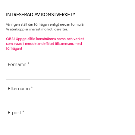
• Använd aldrig kemikalier vid
[Quotation procedure applies. Any
rengöring!
taxes or customs fees are subject to
.
INTRESERAD AV KONSTVERKET?
the recipient.
[Can be placed outdoors,
Contact us and we will help you with
Vänligen ställ din förfrågan enligt nedan formulär.
never use chemicals when cleaning!]
your request]
Vi återkopplar snarast möjligt, därefter. ​
OBS! Uppge alltid konstnärens namn och verket
som avses i m
eddelandefältet tillsammans med
förfrågan!
Förnamn
Efternamn
E-post