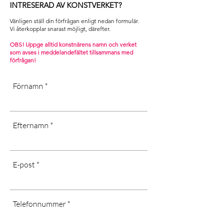
[Dust dry only, don’t use chemicals,
INTRESERAD AV KONSTVERKET?
the recipient.
should not be placed outdoors]
Contact us and we will help you with
Vänligen ställ din förfrågan enligt nedan formulär.
your request]
Vi återkopplar snarast möjligt, därefter. ​
OBS! Uppge alltid konstnärens namn och verket
som avses i m
eddelandefältet tillsammans med
förfrågan!
Förnamn
Efternamn
E-post
Telefonnummer