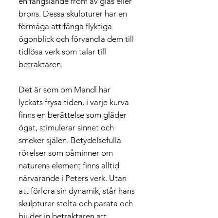
en fängslande from av glas eller
brons. Dessa skulpturer har en
förmåga att fånga flyktiga
ögonblick och förvandla dem till
tidlösa verk som talar till
betraktaren.
Det är som om Mandl har
lyckats frysa tiden, i varje kurva
finns en berättelse som gläder
ögat, stimulerar sinnet och
smeker själen. Betydelsefulla
rörelser som påminner om
naturens element finns alltid
närvarande i Peters verk. Utan
att förlora sin dynamik, står hans
skulpturer stolta och parata och
bjuder in betraktaren att