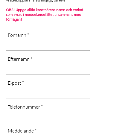
Vi återkopplar snarast möjligt, därefter. ​
.
[Dust dry only, don’t use water or
OBS! Uppge alltid konstnärens namn och verket
som avses i m
eddelandefältet tillsammans med
chemicals, long-term exposure in
förfrågan!
cold or wet areas, as well as direct
sunlight may affect the quality of the
Förnamn
canvas]
Efternamn
E-post
Telefonnummer
Meddelande