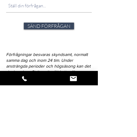
SÄND FÖRFRÅGAN
Förfrågningar besvaras skyndsamt, normalt
samma dag och inom 24 tim. Under
ansträngda perioder och högsäsong kan det
dock variera. Strävan är alltid att avlämna svar
inom 72-timmar.
Klicka på ikonen för att dela verket.
Så snart vi har nyheter att förmedla,
blir du först med att få del av