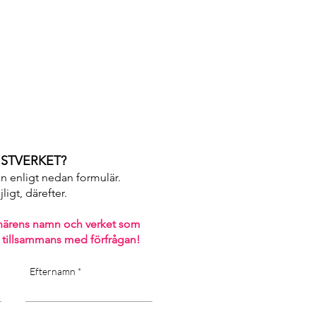
areas, as well as direct
ty of the canvas]
STVERKET?
an enligt nedan formulär.
igt, därefter. ​
närens namn och verket som
 tillsammans med förfrågan!
Efternamn