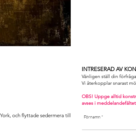
term exposure in cold or wet 
sunlight may affect the quali
INTRESERAD AV KON
Vänligen ställ din förfråg
Vi återkopplar snarast möjl
OBS! Uppge alltid konst
avses i m
eddelandefältet
ork, och flyttade sedermera till
Förnamn