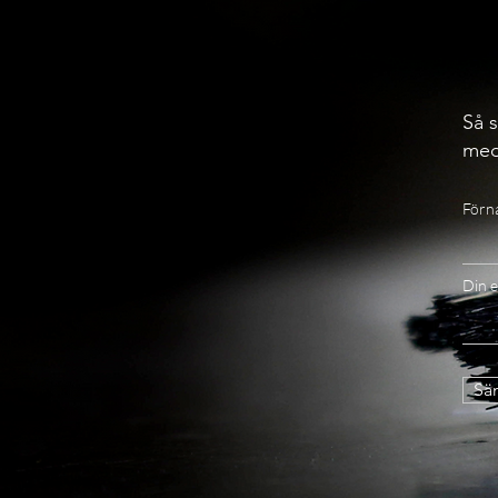
Så s
med
Förn
Din e
Sän