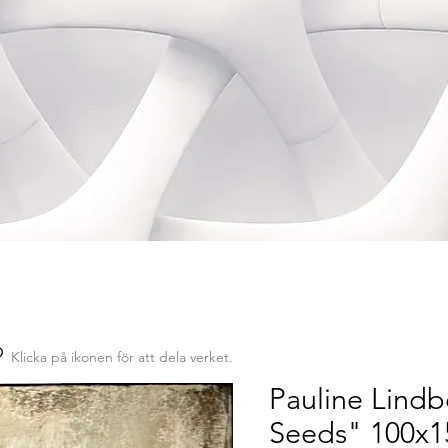
Klicka på ikonen för att dela verket.
Pauline Lind
Seeds" 100x