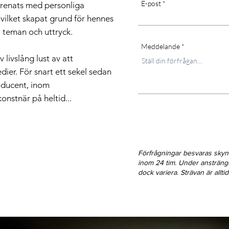
E-post
förenats med personliga
 vilket skapat grund för hennes
a teman och uttryck.
Meddelande
livslång lust av att
ier. För snart ett sekel sedan
oducent, inom
konstnär på heltid...
Förfrågningar besvaras sky
inom 24 tim. Under ansträn
dock variera. Strävan är allt