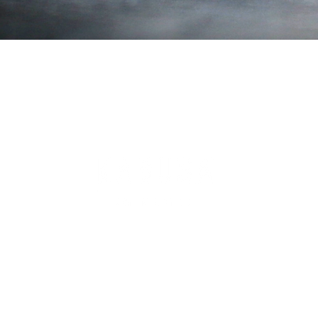
CONTACT
+46 736 25 12 20
INFO [at] KABUSAARTINMOTION [dot] SE