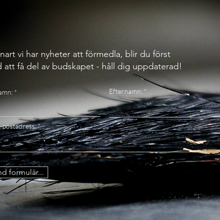
nart vi har nyheter att förmedla, blir du först
 att få del av budskapet - håll dig uppdaterad!
Efternamn:
amn:
-postadress:
d formulär...