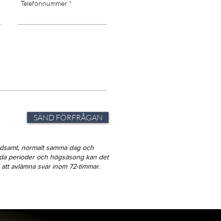
Telefonnummer
SÄND FÖRFRÅGAN
ndsamt, normalt samma dag och
gda perioder och högsäsong kan det
id att avlämna svar inom 72-timmar.