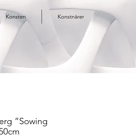
Konsten
Konstnärer
berg ”Sowing
150cm