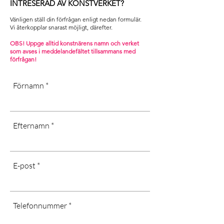
direkt solljus
INTRESERAD AV KONSTVERKET?
[Quotation procedure applies. Any
.
taxes or customs fees are subject to
Vänligen ställ din förfrågan enligt nedan formulär.
[Dust dry only, don’t use water or
the recipient.
Vi återkopplar snarast möjligt, därefter. ​
chemicals, long-term exposure in
Contact us and we will help you with
cold or wet areas, as well as direct
OBS! Uppge alltid konstnärens namn och verket
your request]
som avses i m
eddelandefältet tillsammans med
sunlight may affect the quality of the
förfrågan!
art]
Förnamn
Efternamn
E-post
Telefonnummer