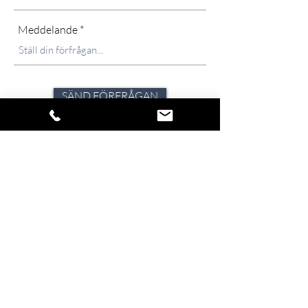
Meddelande
SÄND FÖRFRÅGAN
Förfrågningar besvaras skyndsamt, normalt
samma dag och inom 24 tim. Under
ansträngda perioder och högsäsong kan det
dock variera. Strävan är alltid att avlämna svar
inom 72-timmar.
Klicka på ikonen för att dela verket.