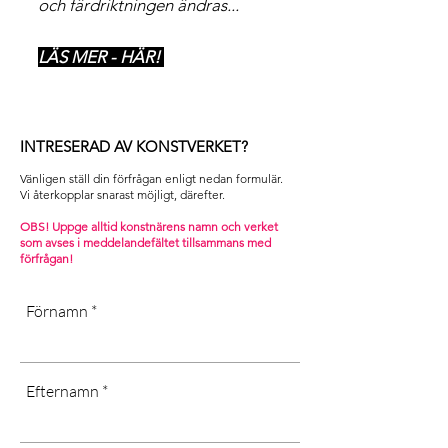
och färdriktningen ändras...
LÄS MER - HÄR!
INTRESERAD AV KONSTVERKET?
Vänligen ställ din förfrågan enligt nedan formulär.
Vi återkopplar snarast möjligt, därefter. ​
OBS! Uppge alltid konstnärens namn och verket
som avses i m
eddelandefältet tillsammans med
förfrågan!
Förnamn
Efternamn