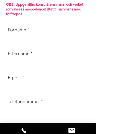
chemicals, long-term exposure in
OBS! Uppge alltid konstnärens namn och verket
som avses i m
eddelandefältet tillsammans med
cold or wet areas, as well as direct
förfrågan!
sunlight may affect the quality of the
canvas]
Förnamn
Efternamn
E-post
Telefonnummer
Meddelande