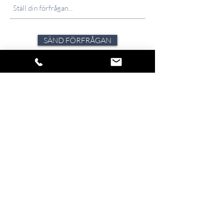
SÄND FÖRFRÅGAN
Förfrågningar besvaras skyndsamt, normalt
samma dag och inom 24 tim. Under
ansträngda perioder och högsäsong kan det
dock variera. Strävan är alltid att avlämna svar
inom 72-timmar.
Klicka på ikonen för att dela verket.
Så snart vi har nyheter att förmedla,
blir du först med att få del av