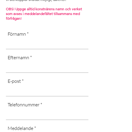
valfri uppsättning.
.
[Dust dry only, don’t use water or
OBS! Uppge alltid konstnärens namn och verket
som avses i m
eddelandefältet tillsammans med
chemicals, long-term exposure in
förfrågan!
cold or wet areas, as well as direct
sunlight may affect the quality of the
Förnamn
canvas]
Efternamn
E-post
Telefonnummer
Meddelande