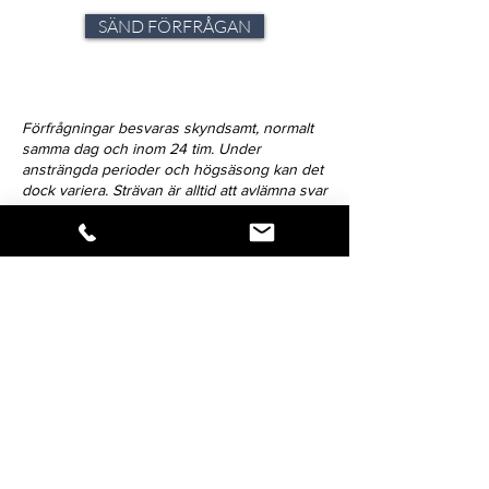
SÄND FÖRFRÅGAN
Förfrågningar besvaras skyndsamt, normalt
samma dag och inom 24 tim. Under
ansträngda perioder och högsäsong kan det
dock variera. Strävan är alltid att avlämna svar
inom 72-timmar.
Klicka på ikonen för att dela verket.
Så snart vi har nyheter att förmedla,
blir du först med att få del av
budskapet - håll dig uppdaterad!
Förnamn: