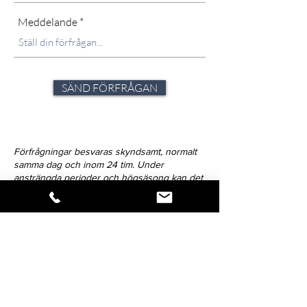
Meddelande
SÄND FÖRFRÅGAN
Förfrågningar besvaras skyndsamt, normalt
samma dag och inom 24 tim. Under
ansträngda perioder och högsäsong kan det
dock variera. Strävan är alltid att avlämna svar
inom 72-timmar.
Klicka på ikonen för att dela verket.