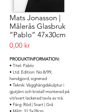
Mats Jonasson |
Målerås Glasbruk
”Pablo” 47x30cm
Pris
0,00 kr
PRODUKTINFORMATION:
• Titel: Pablo
• Ltd. Edition: No.8/99,
handgjord, signerad
• Teknik: Vägghängdskulptur i
gjutjärn och kristall monterad på
vit/svart lackerad tavla av trä.
• Färg: Röd | Svart | Grå
• Mått: 31,5x28cm