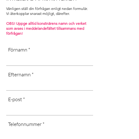
Vänligen ställ din förfrågan enligt nedan formulär.
Vi återkopplar snarast möjligt, därefter. ​
OBS! Uppge alltid konstnärens namn och verket
som avses i m
eddelandefältet tillsammans med
förfrågan!
Förnamn
Efternamn
E-post
Telefonnummer