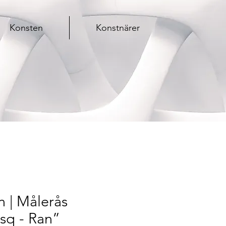
Konsten
Konstnärer
 | Målerås
sq - Ran”