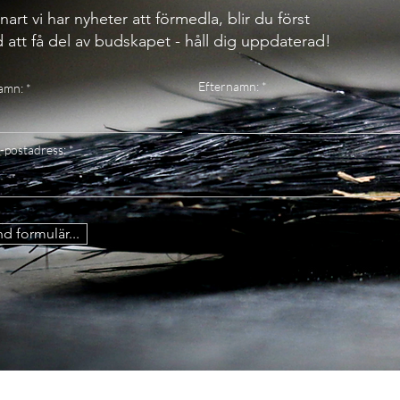
nart vi har nyheter att förmedla, blir du först
 att få del av budskapet - håll dig uppdaterad!
Efternamn:
amn:
-postadress:
d formulär...