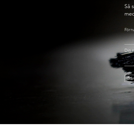
Så s
med
Förn
Din e
Sän