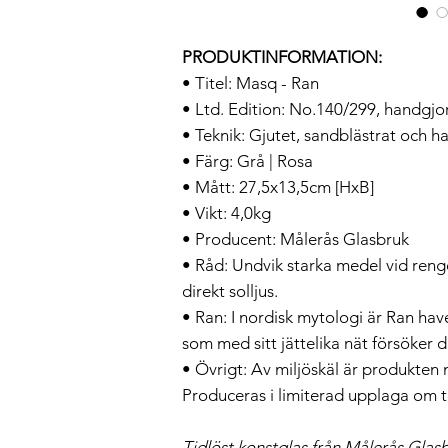
PRODUKTINFORMATION:
• Titel: Masq - Ran
• Ltd. Edition: No.140/299, handgjo
• Teknik: Gjutet, sandblästrat och h
• Färg: Grå | Rosa
• Mått: 27,5x13,5cm [HxB]
• Vikt: 4,0kg
• Producent: Målerås Glasbruk
• Råd: Undvik starka medel vid rengö
direkt solljus.
• Ran: I nordisk mytologi är Ran ha
som med sitt jättelika nät försöker dr
• Övrigt: Av miljöskäl är produkten
Produceras i limiterad upplaga om t
Tidlöst konstglas från Målerås Glas