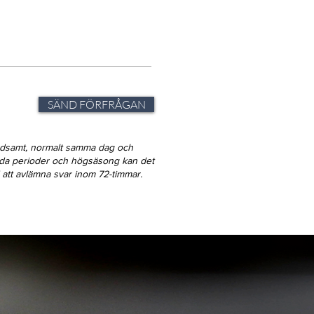
SÄND FÖRFRÅGAN
ndsamt, normalt samma dag och
gda perioder och högsäsong kan det
id att avlämna svar inom 72-timmar.