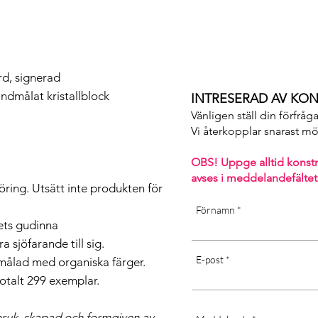
rd, signerad
andmålat kristallblock
INTRESERAD AV KON
Vänligen ställ din förfråg
Vi återkopplar snarast möjl
OBS! Uppge alltid konst
avses i m
eddelandefältet
ring. Utsätt inte produkten för
Förnamn
vets gudinna
a sjöfarande till sig.
E-post
 målad med organiska färger.
otalt 299 exemplar.
bruk, skapad och formgiven av