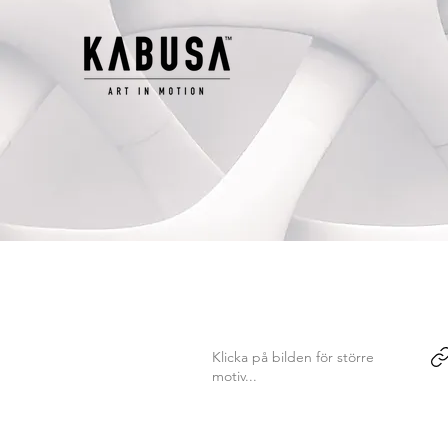
Klicka på bilden för större
motiv...