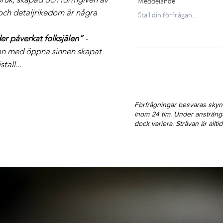
Meddelande
och detaljrikedom är några
er påverkat folksjälen”
-
han med öppna sinnen skapat
tall...
Förfrågningar besvaras sky
inom 24 tim. Under ansträn
dock variera. Strävan är allt