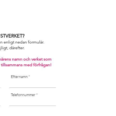
STVERKET?
an enligt nedan formulär.
igt, därefter. ​
närens namn och verket som
 tillsammans med förfrågan!
Efternamn
Telefonnummer