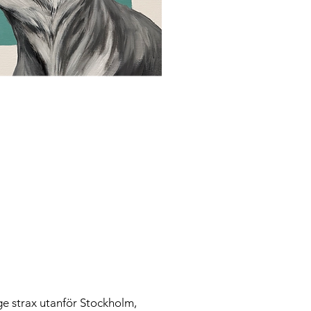
term exposure in cold or wet 
sunlight may affect the quali
nge strax utanför Stockholm,