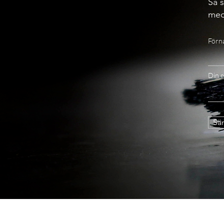
Så s
med
Förn
Din e
Sän