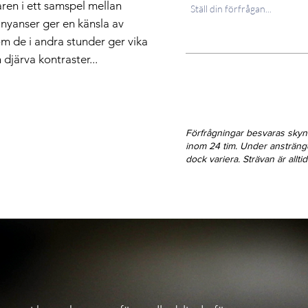
ren i ett samspel mellan
a nyanser ger en känsla av
om de i andra stunder ger vika
 djärva kontraster...
Förfrågningar besvaras sky
inom 24 tim. Under ansträn
dock variera. Strävan är allt