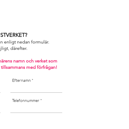
STVERKET?
an enligt nedan formulär.
igt, därefter. ​
närens namn och verket som
 tillsammans med förfrågan!
Efternamn
Telefonnummer