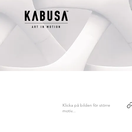
Klicka på bilden för större
motiv...