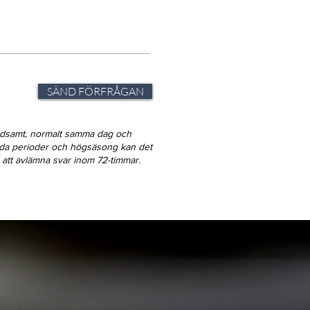
SÄND FÖRFRÅGAN
ndsamt, normalt samma dag och
gda perioder och högsäsong kan det
id att avlämna svar inom 72-timmar.