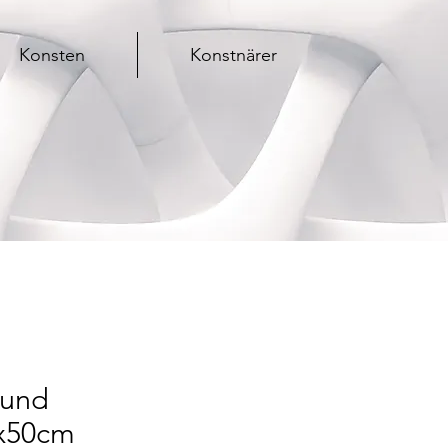
Konsten
Konstnärer
lund
0x50cm