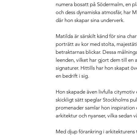
numera bosatt på Södermalm, en pla
och dess dynamiska atmosfär, har Mat
där hon skapar sina underverk.
Matilda är särskilt känd för sina cha
porträtt av kor med stolta, majestä
betraktarnas blickar. Dessa målninga
leenden, vilket har gjort dem till e
signaturer. Hittills har hon skapat öv
en bedrift i sig.
Hon skapade även livfulla citymotiv
skickligt sätt speglar Stockholms pul
promenader samlar hon inspiration o
arkitektur och nyanser, vilka sedan vä
Med djup förankring i arkitekturens 