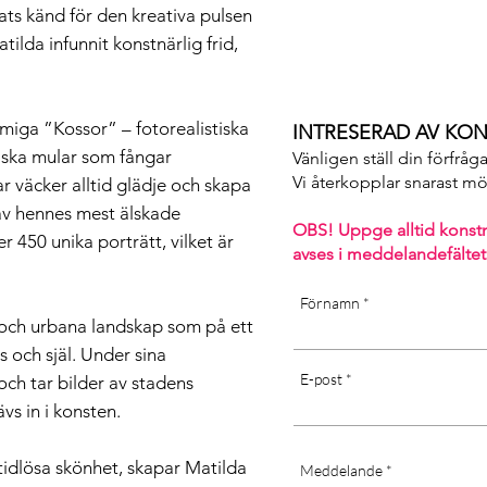
ts känd för den kreativa pulsen
ilda infunnit konstnärlig frid,
rmiga ”Kossor” – fotorealistiska
INTRESERAD AV KON
tiska mular som fångar
Vänligen ställ din förfråg
Vi återkopplar snarast möjl
r väcker alltid glädje och skapa
n av hennes mest älskade
OBS! Uppge alltid konst
er 450 unika porträtt, vilket är
avses i m
eddelandefältet
Förnamn
 och urbana landskap som på ett
s och själ. Under sina
E-post
ch tar bilder av stadens
vs in i konsten.
tidlösa skönhet, skapar Matilda
Meddelande