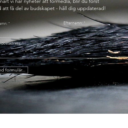
nart vi har nyheter att förmedla, blir du först
 att få del av budskapet - håll dig uppdaterad!
Efternamn:
amn:
-postadress:
d formulär...