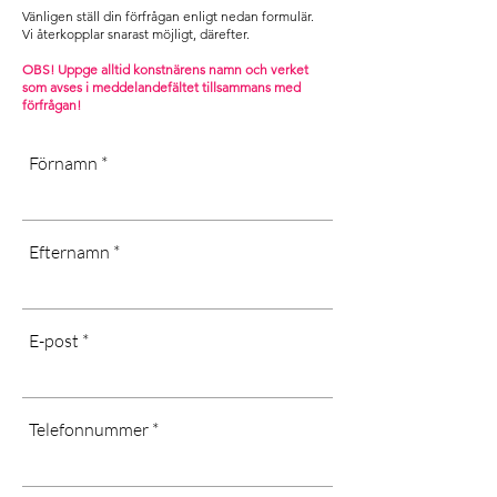
• Utsätt inte för ihållande kyla eller
Contact us and we will help you with
Vänligen ställ din förfrågan enligt nedan formulär.
direkt solljus.
your request]
Vi återkopplar snarast möjligt, därefter. ​
.
[Dust dry only, don’t use water or
OBS! Uppge alltid konstnärens namn och verket
som avses i m
eddelandefältet tillsammans med
chemicals, long-term exposure in
förfrågan!
cold or wet areas, as well as direct
sunlight may affect the quality of the
Förnamn
canvas]
Efternamn
E-post
Telefonnummer