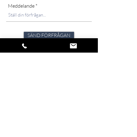
Meddelande
SÄND FÖRFRÅGAN
Förfrågningar besvaras skyndsamt, normalt
samma dag och inom 24 tim. Under
ansträngda perioder och högsäsong kan det
dock variera. Strävan är alltid att avlämna svar
inom 72-timmar.
Klicka på ikonen för att dela verket.
Så snart vi har nyheter att förmedla,