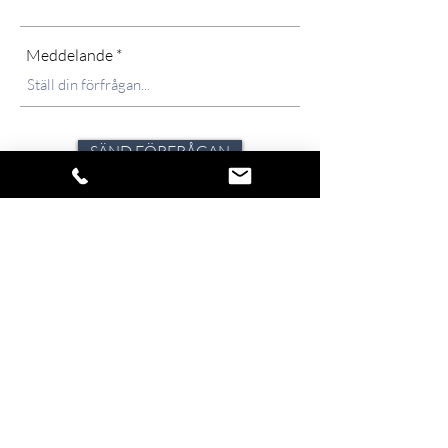
Meddelande
SÄND FÖRFRÅGAN
Förfrågningar besvaras skyndsamt, normalt
samma dag och inom 24 tim. Under
ansträngda perioder och högsäsong kan det
dock variera. Strävan är alltid att avlämna svar
inom 72-timmar.
Klicka på ikonen för att dela verket.