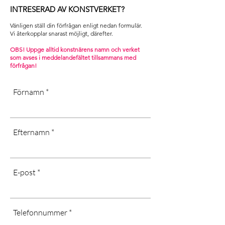
taxes or customs fees are subject to
• Övrigt: Monterad på canvas med
kemikalier.
INTRESERAD AV KONSTVERKET?
the recipient.
fräst bakstycke och ram
• Utsätt inte för ihållande kyla eller
Contact us and we will help you with
Vänligen ställ din förfrågan enligt nedan formulär.
direkt solljus.
your request]
Vi återkopplar snarast möjligt, därefter. ​
.
[Dust dry only, don’t use water or
OBS! Uppge alltid konstnärens namn och verket
som avses i m
eddelandefältet tillsammans med
chemicals, long-term exposure in
förfrågan!
cold or wet areas, as well as direct
sunlight may affect the quality of the
Förnamn
canvas]
Efternamn
E-post
Telefonnummer