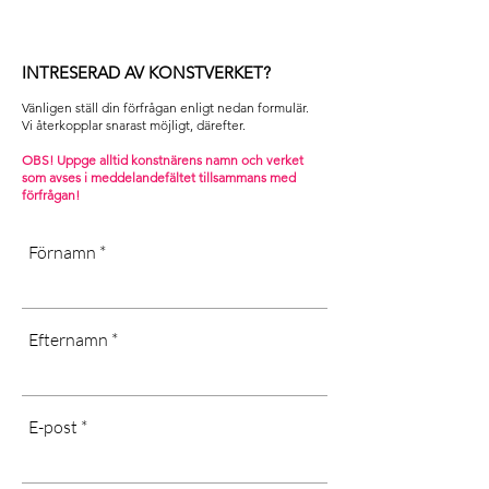
INTRESERAD AV KONSTVERKET?
Vänligen ställ din förfrågan enligt nedan formulär.
Vi återkopplar snarast möjligt, därefter. ​
OBS! Uppge alltid konstnärens namn och verket
som avses i m
eddelandefältet tillsammans med
förfrågan!
Förnamn
Efternamn
E-post