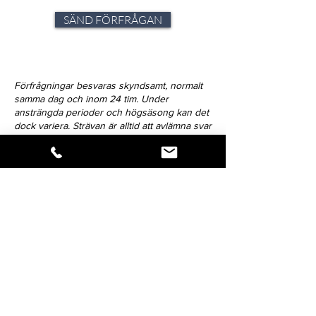
SÄND FÖRFRÅGAN
Förfrågningar besvaras skyndsamt, normalt
samma dag och inom 24 tim. Under
ansträngda perioder och högsäsong kan det
dock variera. Strävan är alltid att avlämna svar
inom 72-timmar.
Klicka på ikonen för att dela verket.
Så snart vi har nyheter att förmedla,
blir du först med att få del av
budskapet - håll dig uppdaterad!
Förnamn: