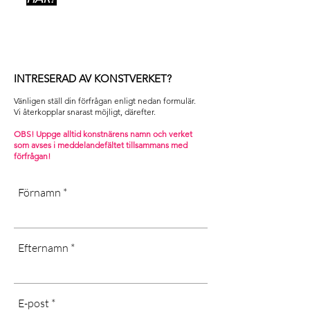
INTRESERAD AV KONSTVERKET?
Vänligen ställ din förfrågan enligt nedan formulär.
Vi återkopplar snarast möjligt, därefter. ​
OBS! Uppge alltid konstnärens namn och verket
som avses i m
eddelandefältet tillsammans med
förfrågan!
Förnamn
Efternamn
E-post