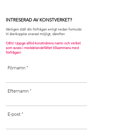
• Dammtorka, använd ej väta eller
oss via
kemikalier
formuläret med din förfrågan.
• Utsätt inte för ihållande kyla eller
.
direkt solljus
INTRESERAD AV KONSTVERKET?
[Quotation procedure applies. Any
.
taxes or customs fees are subject to
Vänligen ställ din förfrågan enligt nedan formulär.
[Dust dry only, don’t use water or
the recipient.
Vi återkopplar snarast möjligt, därefter. ​
chemicals, long-term exposure in
Contact us and we will help you with
cold or wet areas, as well as direct
OBS! Uppge alltid konstnärens namn och verket
your request]
som avses i m
eddelandefältet tillsammans med
sunlight may affect the quality of the
förfrågan!
art]
Förnamn
Efternamn
E-post