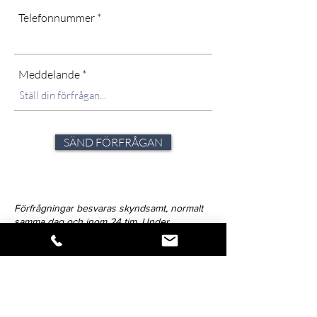
Telefonnummer
Meddelande
SÄND FÖRFRÅGAN
Förfrågningar besvaras skyndsamt, normalt
samma dag och inom 24 tim. Under
ansträngda perioder och högsäsong kan det
dock variera. Strävan är alltid att avlämna svar
inom 72-timmar.
Klicka på ikonen för att dela verket.