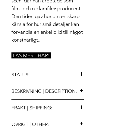
scen, där han arbetade som
film- och reklamfilmsproducent.
Den tiden gav honom en skarp
känsla för hur små detaljer kan
förvandla en enkel bild till något
konstnärligt...
LÄS MER - HÄR!
STATUS:
💎 Kontakta oss för tillgänglighet eller
BESKRIVNING | DESCRIPTION:
om du har frågor kring verket.
.
• Title: "Hidden Pear”
[Contact us for availability or if you
FRAKT | SHIPPING:
• Edition: Original, signerad
have other questions regarding the
• Media: Akryl på duk
artwork]
Offertförfarande gäller. Skatter och
• Size: 70x70cm [HxB]
ÖVRIGT | OTHER:
tullavgifter
• Year: 2024
betalas alltid av mottagaren. Kontakta
• Other: Monterad på kilram