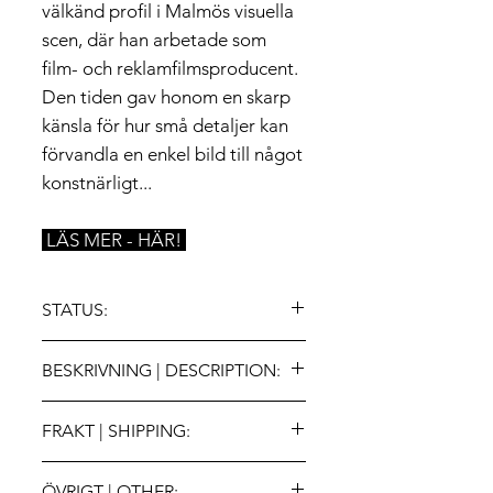
välkänd profil i Malmös visuella
scen, där han arbetade som
film- och reklamfilmsproducent.
Den tiden gav honom en skarp
känsla för hur små detaljer kan
förvandla en enkel bild till något
konstnärligt...
LÄS MER - HÄR!
STATUS:
🔻ART IN MOTION!
BESKRIVNING | DESCRIPTION:
Konstverk är sålt. Kontakta oss för
tillgänglighet
• Title: "Golden Delicious”
eller om du har andra frågor kring
FRAKT | SHIPPING:
• Edition: Original, signerad
konsten.
• Media: Akryl på duk
.
Offertförfarande gäller. Skatter och
• Size: 120x120cm [HxB]
[This artwork is sold. Contact us for
ÖVRIGT | OTHER: