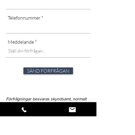
Telefonnummer
Meddelande
SÄND FÖRFRÅGAN
Förfrågningar besvaras skyndsamt, normalt
samma dag och inom 24 tim. Under
ansträngda perioder och högsäsong kan det
dock variera. Strävan är alltid att avlämna svar
inom 72-timmar.