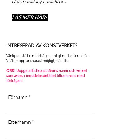
det mänskliga ansiktet...
LÄS MER HÄR!
INTRESERAD AV KONSTVERKET?
Vänligen ställ din förfrågan enligt nedan formulär.
Vi återkopplar snarast möjligt, därefter. ​
OBS! Uppge alltid konstnärens namn och verket
som avses i m
eddelandefältet tillsammans med
förfrågan!
Förnamn
Efternamn