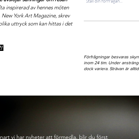
fta inspirerad av hennes möten
, New York Art Magazine, skrev
lika uttryck som kan hittas i det
R!
Förfrågningar besvaras sky
inom 24 tim. Under ansträn
dock variera. Strävan är allt
nart vi har nyheter att förmedla, blir du först