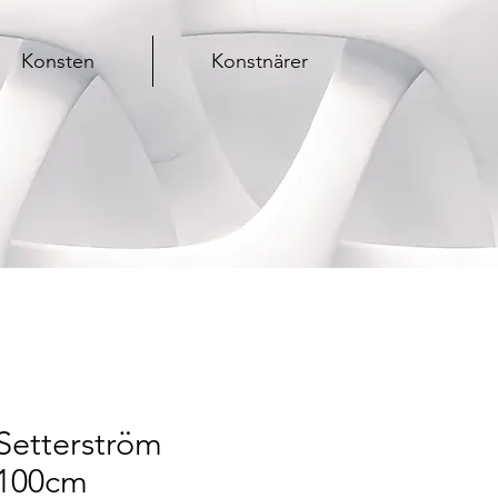
Konsten
Konstnärer
Setterström
x100cm