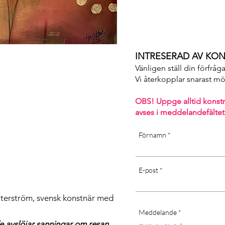
INTRESERAD AV KON
Vänligen ställ din förfråg
Vi återkopplar snarast möjl
OBS! Uppge alltid konst
avses i m
eddelandefältet
Förnamn
E-post
tterström, svensk konstnär med
Meddelande
e avslöjar sanningar om resan