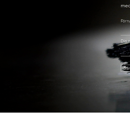
med
Förn
Din e
Sän