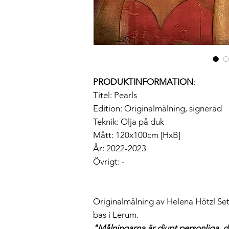
PRODUKTINFORMATION
:
Titel: Pearls
Edition: Originalmålning, signerad
Teknik: Olja på duk
Mått: 120x100cm [HxB]
År: 2022-2023
Övrigt: -
Originalmålning av Helena Hötzl Se
bas i Lerum.
"Målningarna är djupt personliga, d