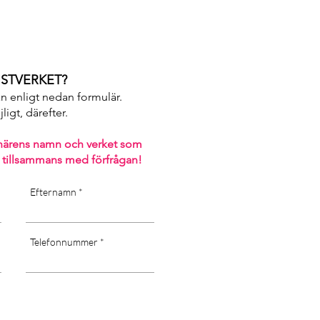
STVERKET?
an enligt nedan formulär.
igt, därefter. ​
närens namn och verket som
 tillsammans med förfrågan!
Efternamn
Telefonnummer