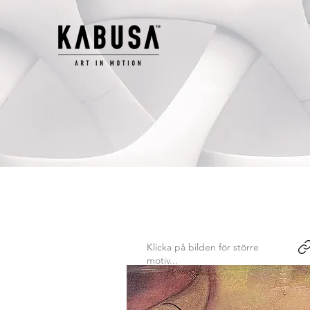
Klicka på bilden för större
motiv...