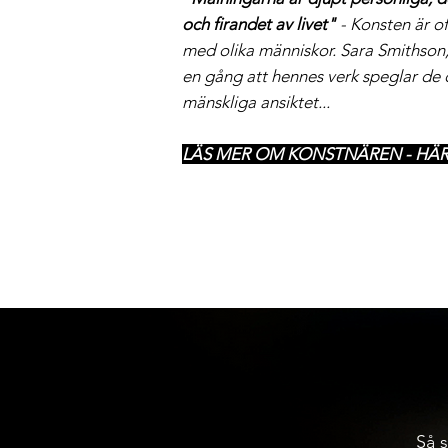
och firandet av livet"
- Konsten är o
med olika människor. Sara Smithson
en gång att hennes verk speglar de o
mänskliga ansiktet...
LÄS MER OM KONSTNÄREN - HÄ
Så s