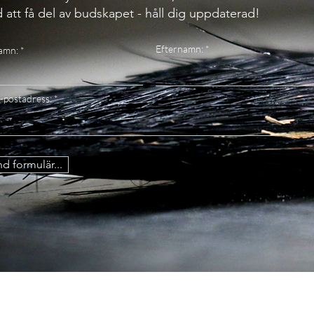
 att få del av budskapet - håll dig uppdaterad!
Efternamn:
amn:
-postadress:
d formulär...