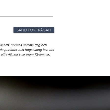
SÄND FÖRFRÅGAN
ndsamt, normalt samma dag och
gda perioder och högsäsong kan det
id att avlämna svar inom 72-timmar.