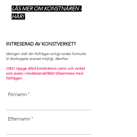
LÄS MER OM KONSTNÄREN -
HÄR!
INTRESERAD AV KONSTVERKET?
Vänligen ställ din förfrågan enligt nedan formulär.
Vi återkopplar snarast möjligt, därefter. ​
OBS! Uppge alltid konstnärens namn och verket
som avses i m
eddelandefältet tillsammans med
förfrågan!
Förnamn
Efternamn