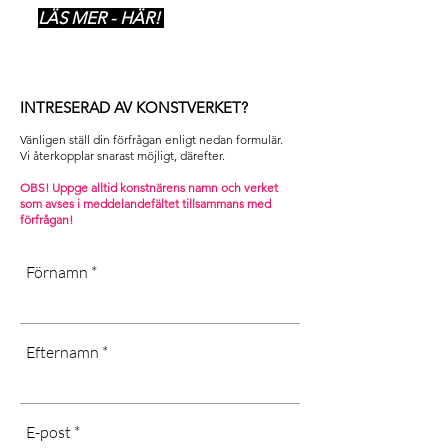
LÄS MER - HÄR!
INTRESERAD AV KONSTVERKET?
Vänligen ställ din förfrågan enligt nedan formulär.
Vi återkopplar snarast möjligt, därefter. ​
OBS! Uppge alltid konstnärens namn och verket
som avses i m
eddelandefältet tillsammans med
förfrågan!
Förnamn
Efternamn
E-post