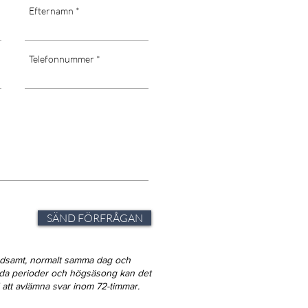
Efternamn
Telefonnummer
SÄND FÖRFRÅGAN
ndsamt, normalt samma dag och
gda perioder och högsäsong kan det
id att avlämna svar inom 72-timmar.