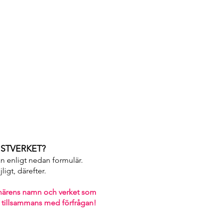
STVERKET?
an enligt nedan formulär.
igt, därefter. ​
närens namn och verket som
 tillsammans med förfrågan!