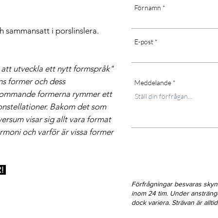
Förnamn
 sammansatt i porslinslera.
E-post
att utveckla ett nytt formspråk"
ens former och dess
Meddelande
rkommande formerna rymmer ett
onstellationer. Bakom det som
iversum visar sig allt vara format
armoni och varför är vissa former
!
Förfrågningar besvaras sky
inom 24 tim. Under ansträn
dock variera. Strävan är allt