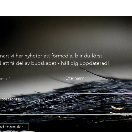
nart vi har nyheter att förmedla, blir du först
 att få del av budskapet - håll dig uppdaterad!
Efternamn:
amn:
-postadress:
d formulär...