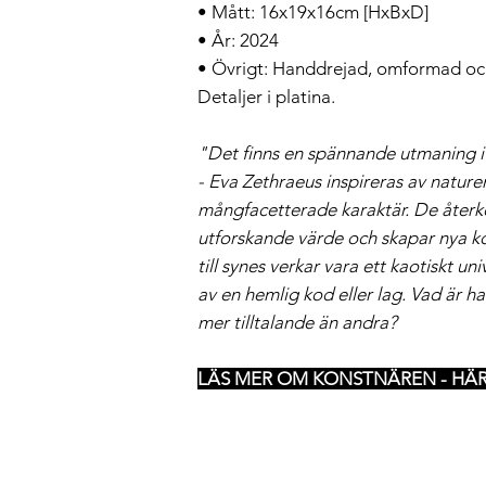
• Mått: 16x19x16cm [HxBxD]
• År: 2024
• Övrigt: Handdrejad, omformad och
Detaljer i platina.
"Det finns en spännande utmaning i 
- Eva Zethraeus inspireras av natur
mångfacetterade karaktär. De åte
utforskande värde och skapar nya k
till synes verkar vara ett kaotiskt un
av en hemlig kod eller lag. Vad är h
mer tilltalande än andra?
LÄS MER OM KONSTNÄREN - HÄR