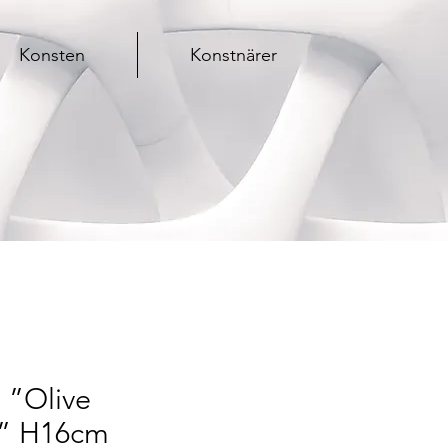
Konsten
Konstnärer
 ”Olive
s” H16cm