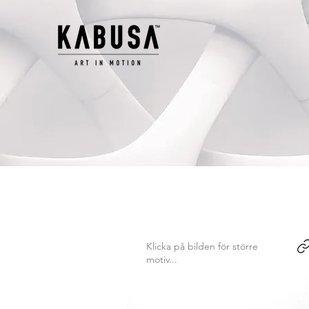
Klicka på bilden för större
motiv...