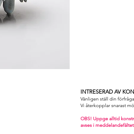
INTRESERAD AV KON
Vänligen ställ din förfråg
Vi återkopplar snarast möjl
OBS! Uppge alltid konst
avses i m
eddelandefältet