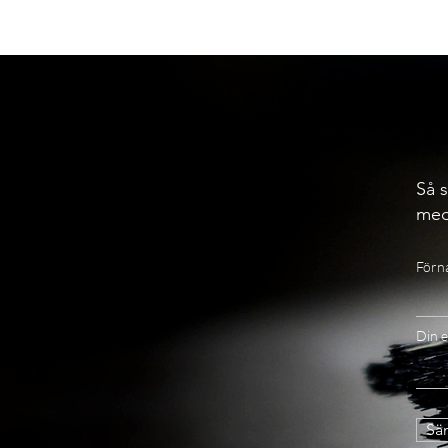
Så s
med
Förn
Din e
Sän