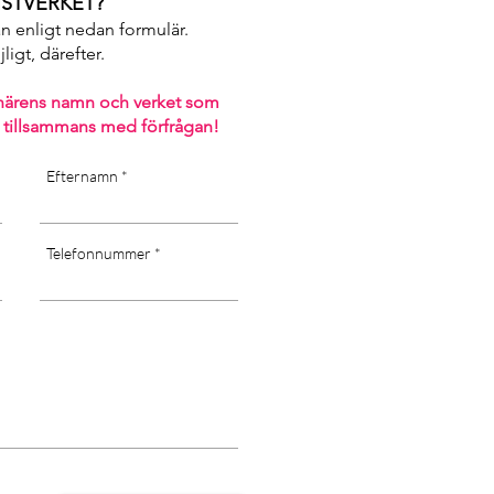
STVERKET?
an enligt nedan formulär.
igt, därefter. ​
närens namn och verket som
 tillsammans med förfrågan!
Efternamn
Telefonnummer