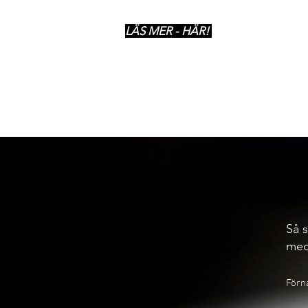
LÄS MER - HÄR!
Så s
med
Förn