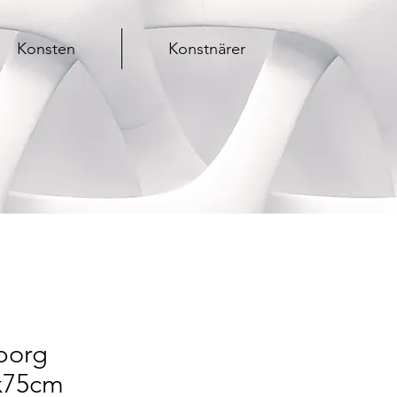
Konsten
Konstnärer
borg
x75cm