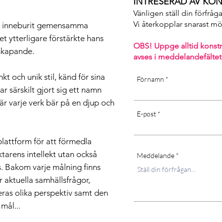
INTRESERAD AV KON
Vänligen ställ din förfråg
Vi återkopplar snarast möjl
ta inneburit gemensamma
et ytterligare förstärkte hans
OBS! Uppge alltid konst
skapande.
avses i m
eddelandefältet
kt och unik stil, känd för sina
Förnamn
ar särskilt gjort sig ett namn
är varje verk bär på en djup och
E-post
plattform för att förmedla
ktarens intellekt utan också
Meddelande
. Bakom varje målning finns
 aktuella samhällsfrågor,
eras olika perspektiv samt den
mål...