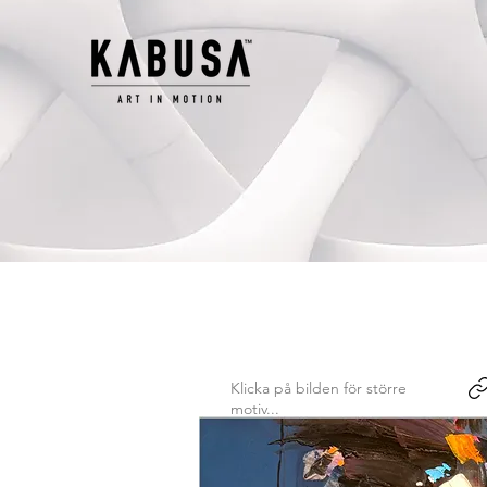
Klicka på bilden för större
motiv...