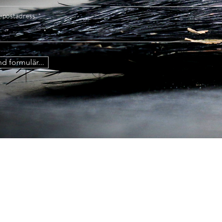
-postadress:
d formulär...