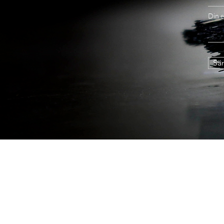
Din e
Sän