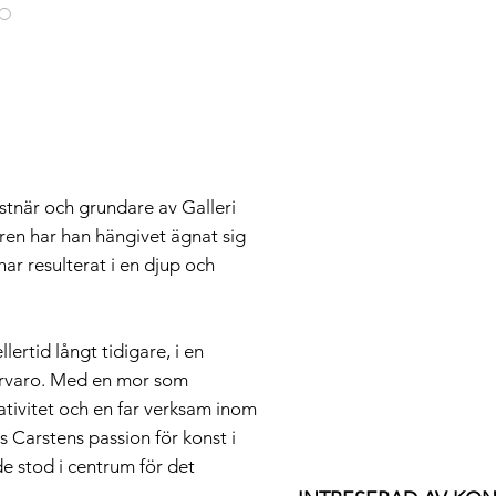
term exposure in cold or wet 
sunlight may affect the quali
stnär och grundare av Galleri
ren har han hängivet ägnat sig
har resulterat i en djup och
ertid långt tidigare, i en
närvaro. Med en mor som
eativitet och en far verksam inom
s Carstens passion för konst i
e stod i centrum för det