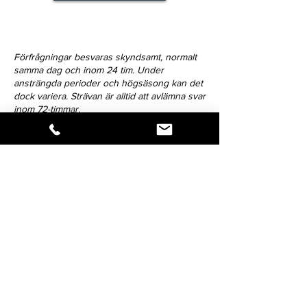
Förfrågningar besvaras skyndsamt, normalt
samma dag och inom 24 tim. Under
ansträngda perioder och högsäsong kan det
dock variera. Strävan är alltid att avlämna svar
inom 72-timmar.
Klicka på ikonen för att dela verket.
Så snart vi har nyheter att förmedla,
blir du först med att få del av
budskapet - håll dig uppdaterad!
Förnamn: