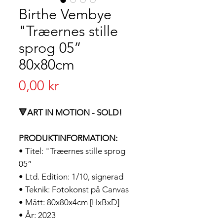
Birthe Vembye
"Træernes stille
sprog 05”
80x80cm
Pris
0,00 kr
🔻ART IN MOTION - SOLD!
PRODUKTINFORMATION:
• Titel: "Træernes stille sprog
05”
• Ltd. Edition: 1/10, signerad
• Teknik: Fotokonst på Canvas
• Mått: 80x80x4cm [HxBxD]
• År: 2023