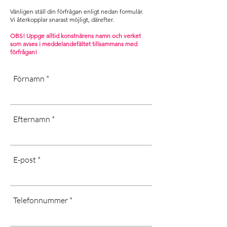
.
taxes or customs fees are subject to
Vänligen ställ din förfrågan enligt nedan formulär.
[Dust dry only, don’t use water or
the recipient.
Vi återkopplar snarast möjligt, därefter. ​
chemicals, long-term exposure in
Contact us and we will help you with
cold or wet areas, as well as direct
OBS! Uppge alltid konstnärens namn och verket
your request]
som avses i m
eddelandefältet tillsammans med
sunlight may affect the quality of the
förfrågan!
art]
Förnamn
Efternamn
E-post
Telefonnummer