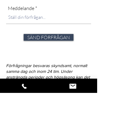
Meddelande
SÄND FÖRFRÅGAN
Förfrågningar besvaras skyndsamt, normalt
samma dag och inom 24 tim. Under
ansträngda perioder och högsäsong kan det
dock variera. Strävan är alltid att avlämna svar
inom 72-timmar.
Klicka på ikonen för att dela verket.