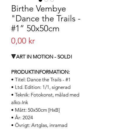
Birthe Vembye
"Dance the Trails -
#1” 50x50cm
Pris
0,00 kr
🔻ART IN MOTION - SOLD!
PRODUKTINFORMATION:
• Titel: Dance the Trails - #1
• Ltd. Edition: 1/1, signerad
• Teknik: Fotokonst, målad med
alko-Ink
• Mått: 50x50cm [HxB]
• År: 2024
• Övrigt:
Artglas, inramad