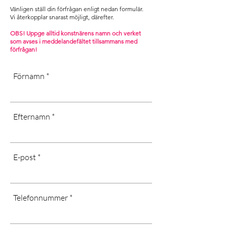
Vänligen ställ din förfrågan enligt nedan formulär.
Vi återkopplar snarast möjligt, därefter. ​
OBS! Uppge alltid konstnärens namn och verket
som avses i m
eddelandefältet tillsammans med
förfrågan!
Förnamn
Efternamn
E-post
Telefonnummer