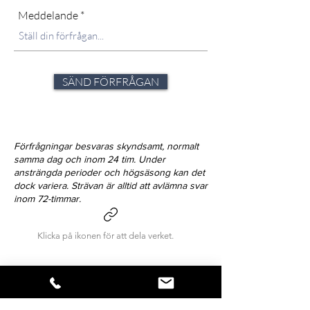
Meddelande
SÄND FÖRFRÅGAN
Förfrågningar besvaras skyndsamt, normalt
samma dag och inom 24 tim. Under
ansträngda perioder och högsäsong kan det
dock variera. Strävan är alltid att avlämna svar
inom 72-timmar.
Klicka på ikonen för att dela verket.
Så snart vi har nyheter att förmedla,