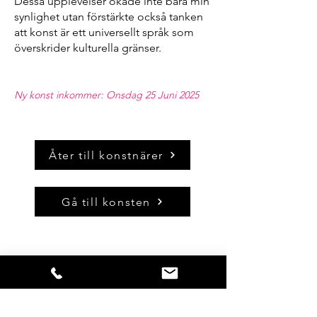
Dessa upplevelser ökade inte bara min
synlighet utan förstärkte också tanken
att konst är ett universellt språk som
överskrider kulturella gränser.
Ny konst inkommer: Onsdag 25 Juni 2025
Åter till konstnärer
Gå till konsten
Så snart vi har nyheter att förmedla,
blir du först med att få del av