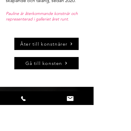
skapande och talang, sedan 2020.
Pauline är återkommande konstnär och
representerad i galleriet året runt.
Åter till konstnärer
Gå till konsten
Så snart vi har nyheter att förmedla,
blir du först med att få del av
budskapet - håll dig uppdaterad!
Förnamn: