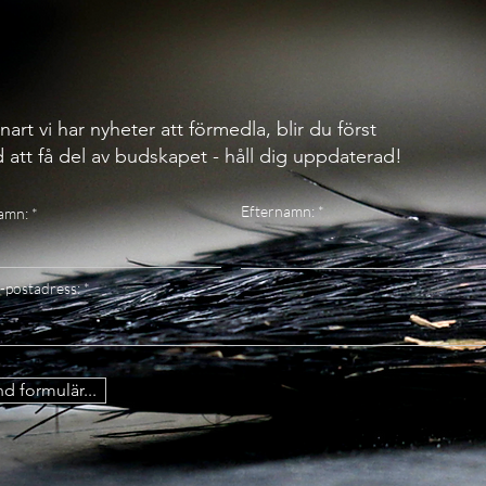
nart vi har nyheter att förmedla, blir du först
 att få del av budskapet - håll dig uppdaterad!
Efternamn:
amn:
-postadress:
d formulär...