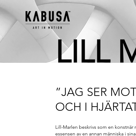
LILL
”JAG SER MOT
OCH I HJÄRTA
Lill-Marlen beskrivs som en konstnär 
essensen av en annan människa i sina 