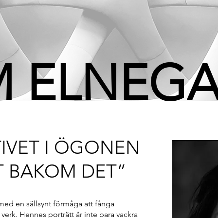
 M ELNEG
IVET I ÖGONEN
T BAKOM DET”
med en sällsynt förmåga att fånga
verk. Hennes porträtt är inte bara vackra