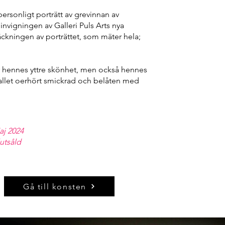
personligt porträtt av grevinnan av
 invigningen av Galleri Puls Arts nya
täckningen av porträttet, som mäter hela;
ar hennes yttre skönhet, men också hennes
vfallet oerhört smickrad och belåten med
aj 2024
lutsåld
Gå till konsten