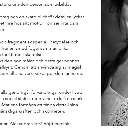
historia om den person som avbildas.
rag och en skarp blick för detaljer, lyckas
et inre hos sitt motiv. Hon ser inte bara
em.
ihop fragment av speciell betydelse och
 hur en smed fogar samman olika
h funktionell skapelse.
 hos den hon målar, och detta ger hennes
 sällsynt. Genom att använda sig av magisk
sion till sina verk, vilket gör dem ännu mer
i alla genomgår förvandlingar under livets
ch social status, men vi har också en stark
ill-Marlens förmåga att fånga detta i sina
 mänskliga kraften och skönheten.
vinnan Alexandra var så nöjd med sitt