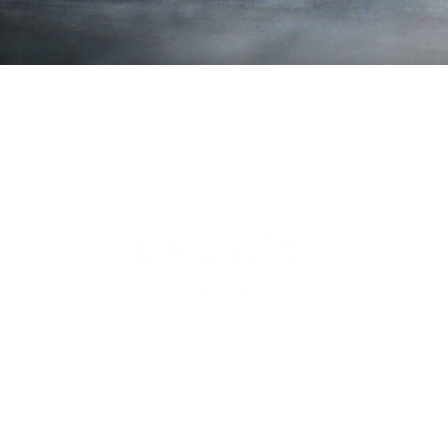
CONTACT
+46 736 25 12 20
INFO [at] KABUSAARTINMOTION [dot] SE