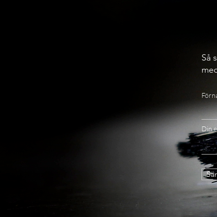
Så s
med
Förn
Din e
Sän