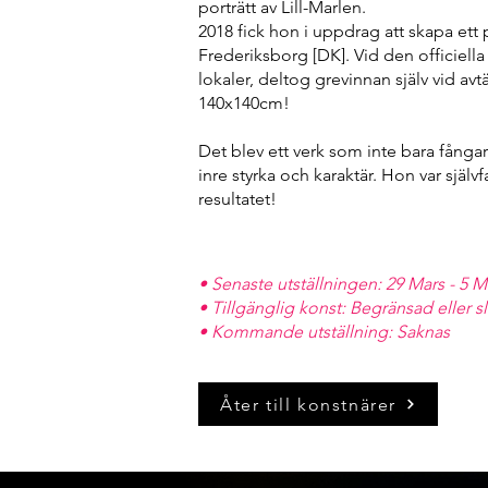
porträtt av Lill-Marlen.
2018 fick hon i uppdrag att skapa ett 
Frederiksborg [DK]. Vid den officiella
lokaler, deltog grevinnan själv vid av
140x140cm!
Det blev ett verk som inte bara fång
inre styrka och karaktär. Hon var själ
resultatet!
• Senaste utställningen: 29 Mars - 5 M
• Tillgänglig konst: Begränsad eller s
• Kommande utställning: Saknas
Åter till konstnärer