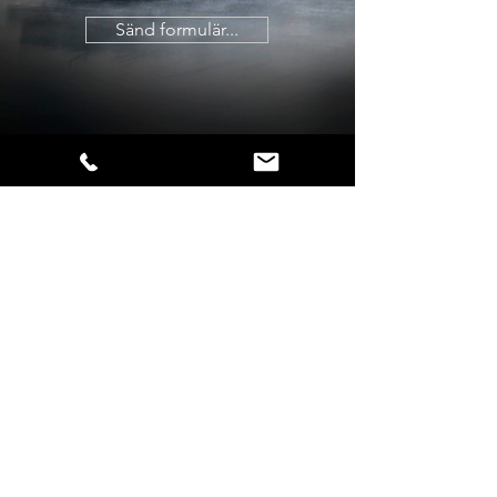
Sänd formulär...
CONTACT
+46 736 25 12 20
INFO [at] KABUSAARTINMOTION [dot] SE