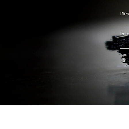
Förn
Din e
Sän