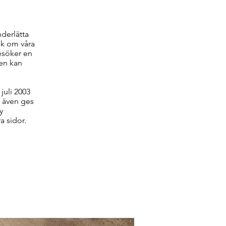
nderlätta
tik om våra
besöker en
en kan
juli 2003
 även ges
y
a sidor.