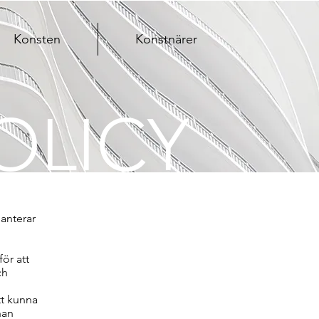
Konsten
Konstnärer
OLICY
anterar
ör att
ch
tt kunna
nan