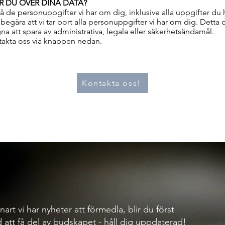
R DU ÖVER DINA DATA?
 få de personuppgifter vi har om dig, inklusive alla uppgifter du
 begära att vi tar bort alla personuppgifter vi har om dig. Detta 
na att spara av administrativa, legala eller säkerhetsändamål.
takta oss via knappen nedan.
Kontakta oss!
nart vi har nyheter att förmedla, blir du först
 att få del av budskapet - håll dig uppdaterad!