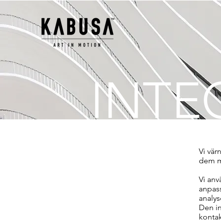
INTE
Vi vär
dem m
Vi anv
anpass
analys
Den in
kontak