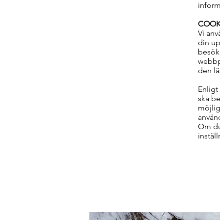
inform
COOKI
Vi anv
din up
besöka
webbp
den lä
Enligt
ska b
möjlig
använd
Om du 
instäl