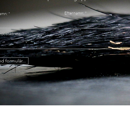
Efternamn:
amn:
-postadress:
d formulär...